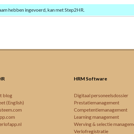
 naam hebben ingevoerd, kan met Step2HR.
HR
HRM Software
t blog
Digitaal personeelsdossier
eet (English)
Prestatiemanagement
steem.com
Competentiemanagement
app.com
Learning management
erlofapp.nl
Werving & selectie managem
Verlofregistratie