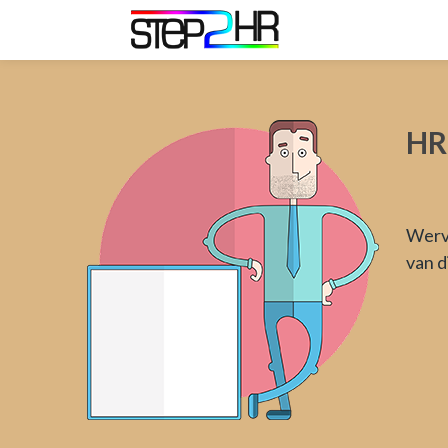
HR
Wervi
van d