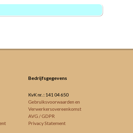
Bedrijfsgegevens
KvK nr. : 141 04 650
Gebruiksvoorwaarden en
Verwerkersovereenkomst
AVG / GDPR
ent
Privacy Statement