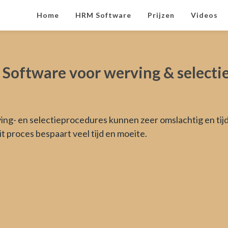
Home
HRM Software
Prijzen
Videos
 Software voor werving & select
ng- en selectieprocedures kunnen zeer omslachtig en tijd
it proces bespaart veel tijd en moeite.